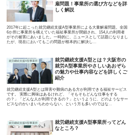
雇問題！事業所の選び方などを詳
しく解説
2017年に起こった就労継続支援A型事業所による大量解雇問題。全国
6か所に事業所を構えていた福祉事業所が閉鎖され、154人の利用者
がその被害にあいました。一時的に、ニュースとして話題になりまし
たが、現在においてもこの問題が根本的に解決し...
就労継続支援A型とは？大阪市の
就労継続支援A型事業所
就労A型事業所やさしいあおぞら
の魅力や仕事内容などを詳しくご
紹介
就労継続支援A型とは障害や難病のある方が利用できる福祉サービス
です。 実際に興味はあるけれど、「そもそもどんな仕事をする
の？」「どんな人が利用できるの？」というように、どのようなサー
ビスなのかいまいちわからない、という方も多いのではな...
就労継続支援A型事業所ってどん
就労継続支援A型事業所
なところ？